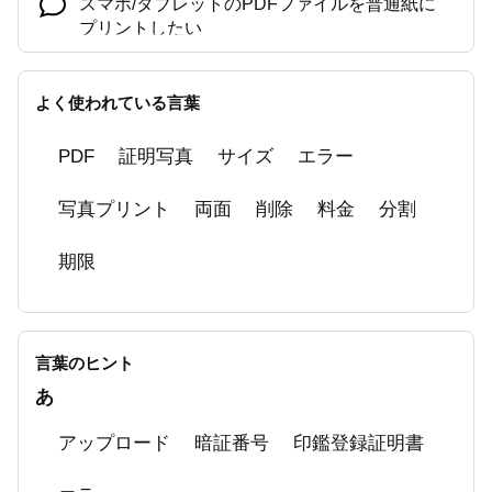
スマホ/タブレットのPDFファイルを普通紙に
プリントしたい
拡大/縮小コピーをしたい
よく使われている言葉
「セブン‐イレブン マルチコピー」アプリに接
続エラー（002-002）が表示される
PDF
証明写真
サイズ
エラー
かんたんnetprint/netprintで登録できるファイル
写真プリント
両面
削除
料金
分割
の種類は？
期限
分割プリントしたい
ファイル登録時にエラーコードが表示された
かんたんnetprint/netprintの料金
言葉のヒント
あ
小冊子で普通紙にプリントしたい
アップロード
暗証番号
印鑑登録証明書